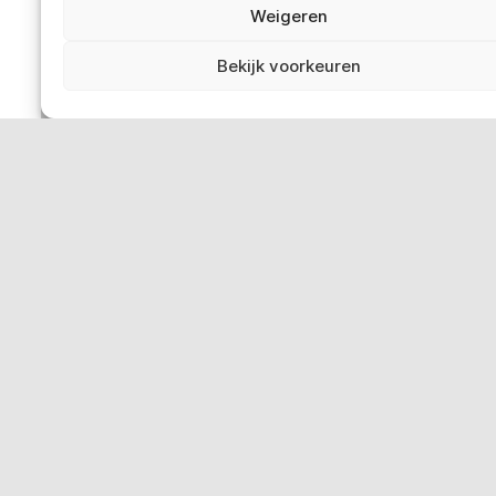
Weigeren
Pers
Contact
Bekijk voorkeuren
Bemiddeling-Ombudsdienst
Privacybeleid van Smart
Wettelijke bepalingen
‘Klokkenluiderswet’: doe een melding
Sociale media
Smart in Europa
Deutschland
Italia
Österreich