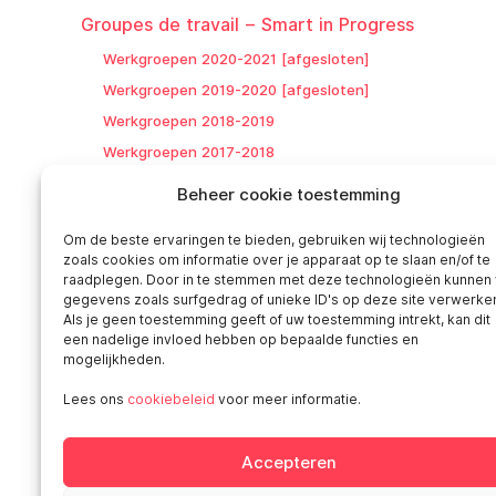
Groupes de travail – Smart in Progress
Werkgroepen 2020-2021 [afgesloten]
Werkgroepen 2019-2020 [afgesloten]
Werkgroepen 2018-2019
Werkgroepen 2017-2018
Sociale dialoog in de coöperatie
Beheer cookie toestemming
Het ethisch comité
Om de beste ervaringen te bieden, gebruiken wij technologieën
zoals cookies om informatie over je apparaat op te slaan en/of te
Documents utiles
raadplegen. Door in te stemmen met deze technologieën kunnen 
gegevens zoals surfgedrag of unieke ID's op deze site verwerke
FAQ sociétariat
Als je geen toestemming geeft of uw toestemming intrekt, kan dit
een nadelige invloed hebben op bepaalde functies en
mogelijkheden.
Nuttige links
Lees ons
cookiebeleid
voor meer informatie.
Nieuws
Accepteren
Publicaties
Vacatures