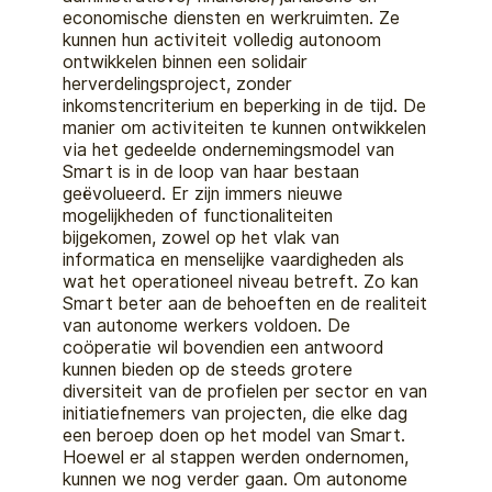
economische diensten en werkruimten. Ze
kunnen hun activiteit volledig autonoom
ontwikkelen binnen een solidair
herverdelingsproject, zonder
inkomstencriterium
en
beperking i
n de tijd. De
manier om activiteiten te kunnen ontwikkelen
via het gedeelde ondernemingsmodel van
Smart is in de loop van haar bestaan
geëvolueerd. Er zijn immers nieuwe
mogelijkheden of functionaliteiten
bijgekomen, zowel op het vlak van
informatica en me
nselijke vaardigheden als
wat het operationeel niveau betreft. Zo kan
Smart beter aan de behoeften en
de
realiteit
van autonome werkers voldoen.
De
coöperatie wil bovendien
een antwoord
k
unnen bieden op de steeds grotere
diversiteit van de profielen per se
ctor en van
initiatiefnemers van projecten, die elke dag
een beroep doen op het model van Smart.
Hoewel er al stappen werden ondernomen,
kunnen
we
nog verder gaan. Om autonome