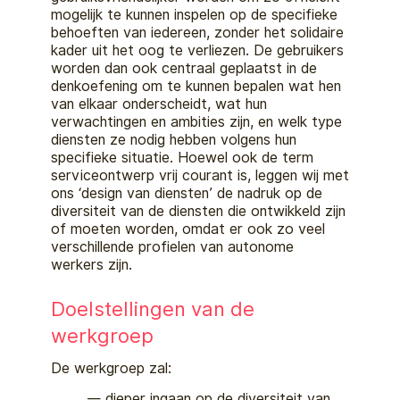
mogelijk te kunnen
inspelen
op de specifieke
behoeften van iedereen, zonder het solidaire
kader uit het oog te verliezen. De gebruikers
worden dan ook centraal geplaatst in de
denkoefening om
te kunnen bepalen wat hen
van elkaar onderscheidt, wat hun
verwachtingen en ambities zijn, en welk type
diensten ze nodig hebben volgens hun
specifieke situatie. Hoewel ook de term
service
ontwerp vrij courant
is
, leggen wij met
ons
‘
design van
dienst
en’
de nadruk op de
diversiteit van de diensten die ontwikkeld zijn
of moeten worden, omdat er ook zo veel
verschillen
de profielen van
autonome
werkers
zijn.
Doelstellingen van de
werkgroep
De werkgroep zal:
dieper
ingaan op de diversiteit van