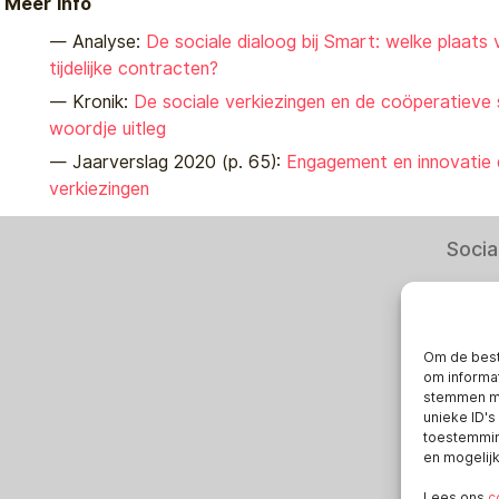
Meer info
Analyse:
De sociale dialoog bij Smart: welke plaats
tijdelijke contracten?
Kronik:
De sociale verkiezingen en de coöperatieve 
woordje uitleg
Jaarverslag 2020 (p. 65):
Engagement en innovatie 
verkiezingen
Socia
Om de best
om informat
stemmen me
Smart
unieke ID's
toestemming
en mogelij
Deuts
Italia
Lees ons
c