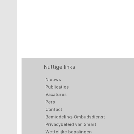
Nuttige links
Nieuws
Publicaties
Vacatures
Pers
Contact
Bemiddeling-Ombudsdienst
Privacybeleid van Smart
Wettelijke bepalingen