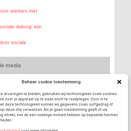
 voor werkers met
sociale dialoog: een
door sociale
le media
Beheer cookie toestemming
e ervaringen te bieden, gebruiken wij technologieën zoals cookies
ie over je apparaat op te slaan en/of te raadplegen. Door in te
t deze technologieën kunnen wij gegevens zoals surfgedrag of
 in Europa
 op deze site verwerken. Als je geen toestemming geeft of uw
 intrekt, kan dit een nadelige invloed hebben op bepaalde functies
kheden.
chland
ookiebeleid
voor meer informatie.