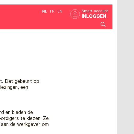
Smart-account
NL
FR
EN
INLOGGEN
rt. Dat gebeurt op
iezingen, een
rd en bieden de
rdigers te kiezen. Ze
is aan de werkgever om