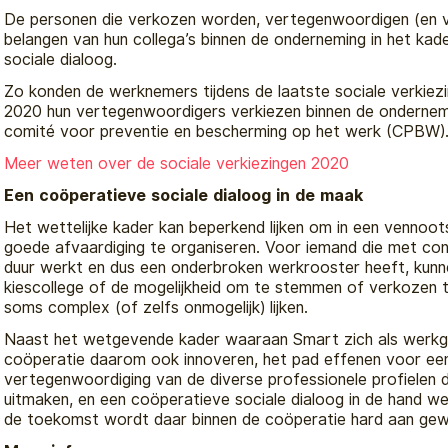
De personen die verkozen worden, vertegenwoordigen (en v
belangen van hun collega’s binnen de onderneming in het k
sociale dialoog.
Zo konden de werknemers tijdens de laatste sociale verkiez
2020 hun vertegenwoordigers verkiezen binnen de ondernem
comité voor preventie en bescherming op het werk (CPBW)
Meer weten over de sociale verkiezingen 2020
Een coöperatieve sociale dialoog in de maak
Het wettelijke kader kan beperkend lijken om in een vennoo
goede afvaardiging te organiseren. Voor iemand die met co
duur werkt en dus een onderbroken werkrooster heeft, kunn
kiescollege of de mogelijkheid om te stemmen of verkozen t
soms complex (of zelfs onmogelijk) lijken.
Naast het wetgevende kader waaraan Smart zich als werkg
coöperatie daarom ook innoveren, het pad effenen voor ee
vertegenwoordiging van de diverse professionele profielen d
uitmaken, en een coöperatieve sociale dialoog in de hand w
de toekomst wordt daar binnen de coöperatie hard aan gew