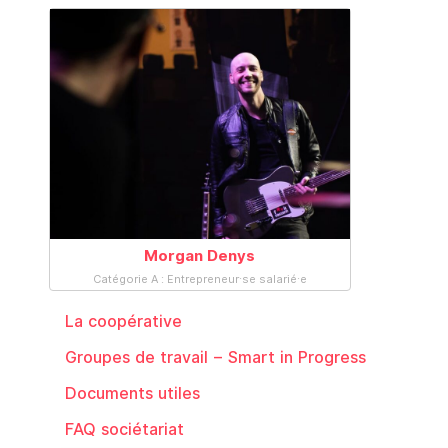
Morgan Denys
Catégorie A : Entrepreneur·se salarié·e
La coopérative
Groupes de travail – Smart in Progress
Documents utiles
FAQ sociétariat