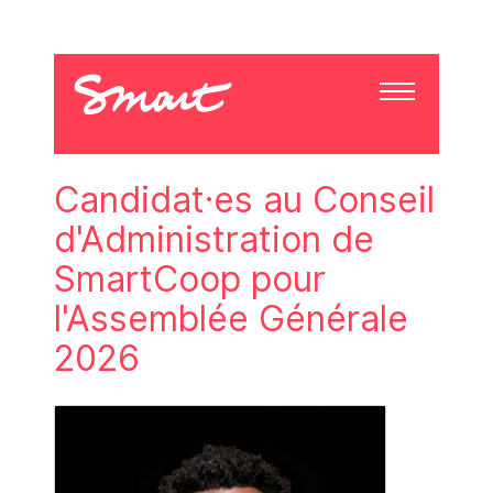
Candidat·es au Conseil
d'Administration de
SmartCoop pour
l'Assemblée Générale
2026