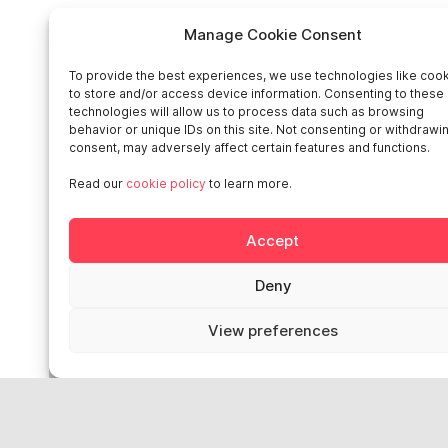
Manage Cookie Consent
Accès rapides
To provide the best experiences, we use technologies like coo
Home
to store and/or access device information. Consenting to these
technologies will allow us to process data such as browsing
behavior or unique IDs on this site. Not consenting or withdrawi
Social networks
consent, may adversely affect certain features and functions.
Read our
cookie policy
to learn more.
Accept
Smart in Europe
Deny
Deutschland
View preferences
Italia
Österreich
Sverige