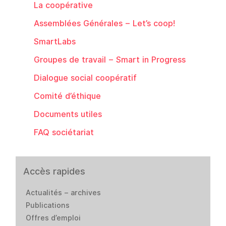
La coopérative
Assemblées Générales – Let’s coop!
SmartLabs
Groupes de travail – Smart in Progress
Dialogue social coopératif
Comité d’éthique
Documents utiles
FAQ sociétariat
Accès rapides
Actualités – archives
Publications
Offres d’emploi