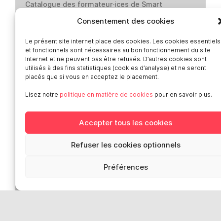
Catalogue des formateur·ices de Smart
Presse
Consentement des cookies
Contact
Médiation-Réclamation
Le présent site internet place des cookies. Les cookies essentiels
et fonctionnels sont nécessaires au bon fonctionnement du site
Politique de protection des données
Internet et ne peuvent pas être refusés. D’autres cookies sont
personnelles
utilisés à des fins statistiques (cookies d’analyse) et ne seront
placés que si vous en acceptez le placement.
Mentions légales
Loi “lanceurs d’alerte”: effectuez un signalement
Lisez notre
politique en matière de cookies
pour en savoir plus.
Réseaux sociaux
Accepter tous les cookies
Refuser les cookies optionnels
Préférences
Smart en Europe
Deutschland
Italia