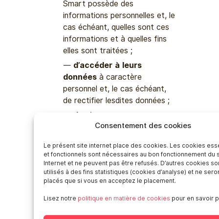
Smart possède des
informations personnelles et, le
cas échéant, quelles sont ces
informations et à quelles fins
elles sont traitées ;
d’accéder à leurs
données
à caractère
personnel et, le cas échéant,
de rectifier lesdites données ;
de s’opposer au
Consentement des cookies
traitement
concerné pour des
raisons tenant à leur situation
Le présent site internet place des cookies. Les cookies ess
particulière ;
et fonctionnels sont nécessaires au bon fonctionnement du s
Internet et ne peuvent pas être refusés. D’autres cookies so
d’obtenir l’effacement de
utilisés à des fins statistiques (cookies d’analyse) et ne sero
ces données
ou la limitation
placés que si vous en acceptez le placement.
de leur traitement, ce qui
Lisez notre
politique en matière de cookies
pour en savoir p
permet p.ex. de demander à
Smart la suspension du