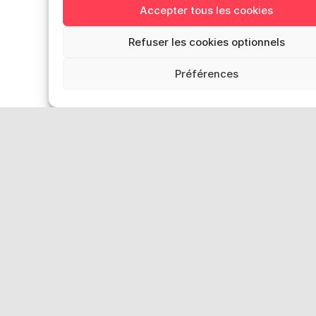
traitement des données
Accepter tous les cookies
personnelles, le temps
nécessaire à la vérification de
Refuser les cookies optionnels
l’exactitude de certaines
Préférences
données ;
de
recevoir les données à
caractère personnel les
concernant dans un format
structuré
, couramment utilisé
et lisible par machine, et de
transmettre ces données à un
autre responsable de
traitement ;
d’introduire une
réclamation
auprès de
l’Autorité de protection des
données si elles constatent
que ce traitement enfreint la