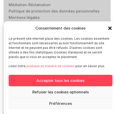
Médiation-Réclamation
Politique de protection des données personnelles
Mentions légales
Loi “lanceurs d’alerte”: effectuez un signalement
Consentement des cookies
Réseaux sociaux
Le présent site internet place des cookies. Les cookies essentiels
et fonctionnels sont nécessaires au bon fonctionnement du site
Internet et ne peuvent pas être refusés. D’autres cookies sont
utilisés à des fins statistiques (cookies d’analyse) et ne seront
placés que si vous en acceptez le placement.
Lisez notre
politique en matière de cookies
pour en savoir plus.
Smart en Europe
Accepter tous les cookies
Deutschland
Italia
Refuser les cookies optionnels
Österreich
Sverige
Préférences