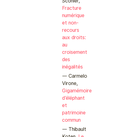
Scohier,
Fracture
numérique
et non-
recours
aux droits:
au
croisement
des
inégalités
Carmelo
Virone,
Gigamémoire
d’éléphant
et
patrimoine
commun
Thibault
Koten,
Le