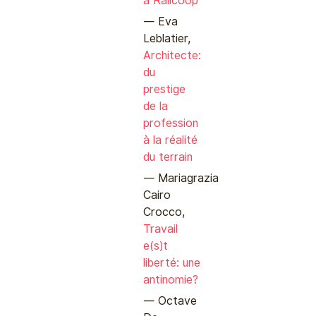
à Railcoop
Eva
Leblatier,
Architecte:
du
prestige
de la
profession
à la réalité
du terrain
Mariagrazia
Cairo
Crocco,
Travail
e(s)t
liberté: une
antinomie?
Octave