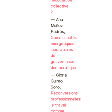
négociation
collective
?
Ana
Muñoz
Padrós,
Communautés
énergétiques:
laboratoires
de
gouvernance
démocratique
Gloria
Guirao
Soro,
Reconversions
professionnelles:
le travail
comme