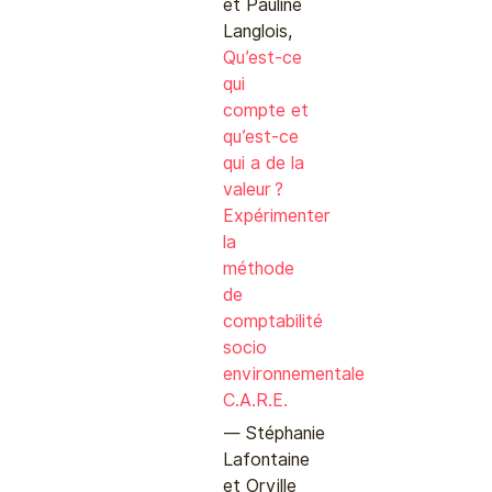
et Pauline
Langlois,
Qu’est-ce
qui
compte et
qu’est-ce
qui a de la
valeur ?
Expérimenter
la
méthode
de
comptabilité
socio
environnementale
C.A.R.E.
Stéphanie
Lafontaine
et Orville