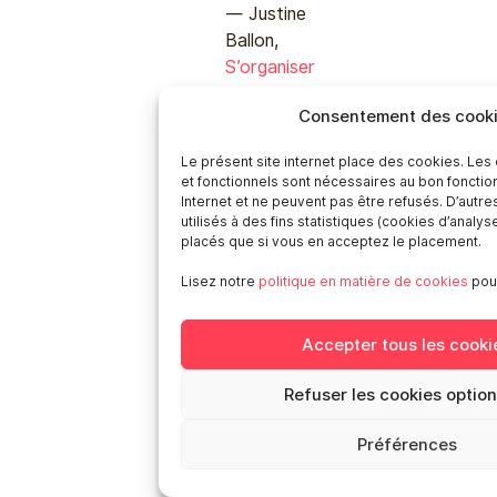
Justine
Ballon,
S’organiser
en
Consentement des cook
écosystème
pour
Le présent site internet place des cookies. Les
transformer
et fonctionnels sont nécessaires au bon foncti
la société:
Internet et ne peuvent pas être refusés. D’autr
utilisés à des fins statistiques (cookies d’analys
les cas
placés que si vous en acceptez le placement.
des
Licoornes
Lisez notre
politique en matière de cookies
pour
et du
Laboratoire
Accepter tous les cooki
citoyen de
la
Refuser les cookies optio
Transition
Préférences
Thibault
Koten,