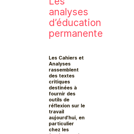
Les
analyses
d’éducation
permanente
Les Cahiers et
Analyses
rassemblent
des textes
critiques
destinées à
fournir des
outils de
réflexion sur le
travail
aujourd’hui, en
particulier
chez les