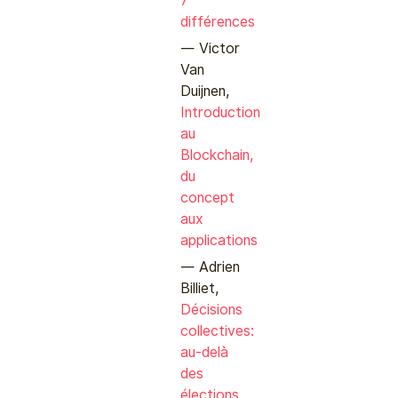
7
différences
Victor
Van
Duijnen,
Introduction
au
Blockchain,
du
concept
aux
applications
Adrien
Billiet,
Décisions
collectives:
au-delà
des
élections.