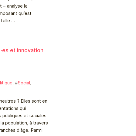
t – analyse le
imposant qu’est
e telle …
é⸱es et innovation
à
litique
, #
Social
,
 neutres ? Elles sont en
entations qui
 publiques et sociales
la population, à travers
ranches d’âge. Parmi