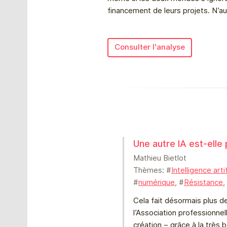
financement de leurs projets. N’au
Consulter l'analyse
Une autre IA est-elle
Mathieu Bietlot
Thèmes: #
Intelligence artif
#
numérique
, #
Résistance
,
Cela fait désormais plus d
l’Association professionnel
création – grâce à la très b