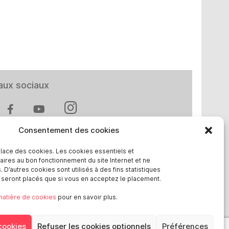
aux sociaux
Consentement des cookies
place des cookies. Les cookies essentiels et
aires au bon fonctionnement du site Internet et ne
t en Europe
 D’autres cookies sont utilisés à des fins statistiques
e seront placés que si vous en acceptez le placement.
chland
 matière de cookies
pour en savoir plus.
reich
ge
cookies
Refuser les cookies optionnels
Préférences