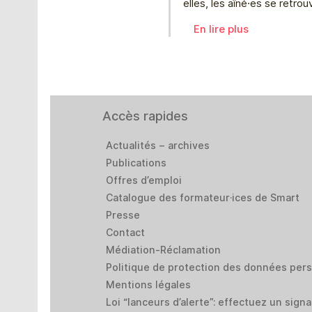
elles, les aîné⸱es se retro
En lire plus
Accès rapides
Actualités – archives
Publications
Offres d’emploi
Catalogue des formateur·ices de Smart
Presse
Contact
Médiation-Réclamation
Politique de protection des données per
Mentions légales
Loi “lanceurs d’alerte”: effectuez un sign