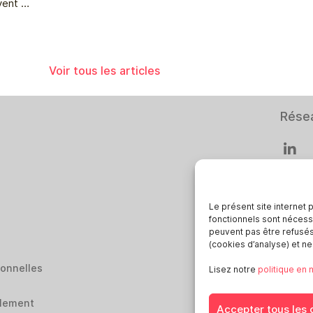
uvent …
Voir tous les articles
Rése
Le présent site internet 
fonctionnels sont nécess
Smar
peuvent pas être refusés.
(cookies d’analyse) et n
Deuts
sonnelles
Italia
Lisez notre
politique en
Öster
alement
Sveri
Accepter tous les 