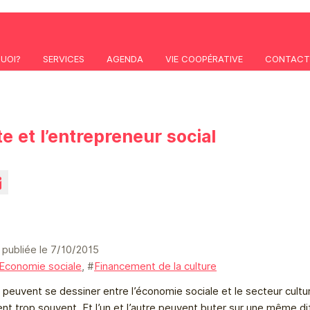
QUOI?
SERVICES
AGENDA
VIE COOPÉRATIVE
CONTACT
te et l’entrepreneur social
, publiée le 7/10/2015
Economie sociale
, #
Financement de la culture
euvent se dessiner entre l’économie sociale et le secteur culture
 trop souvent. Et l’un et l’autre peuvent buter sur une même diff