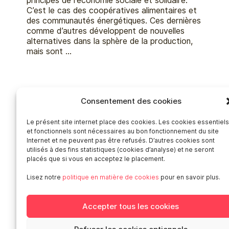
principes de l’économie sociale et solidaire.
C’est le cas des coopératives alimentaires et
des communautés énergétiques. Ces dernières
comme d’autres développent de nouvelles
alternatives dans la sphère de la production,
mais sont …
Consentement des cookies
Older news
Le présent site internet place des cookies. Les cookies essentiel
et fonctionnels sont nécessaires au bon fonctionnement du site
Internet et ne peuvent pas être refusés. D’autres cookies sont
Accès rapides
utilisés à des fins statistiques (cookies d’analyse) et ne seront
placés que si vous en acceptez le placement.
Actualités – archives
Lisez notre
politique en matière de cookies
pour en savoir plus.
Publications
Offres d’emploi
Catalogue des formateur·ices de Smart
Accepter tous les cookies
Presse