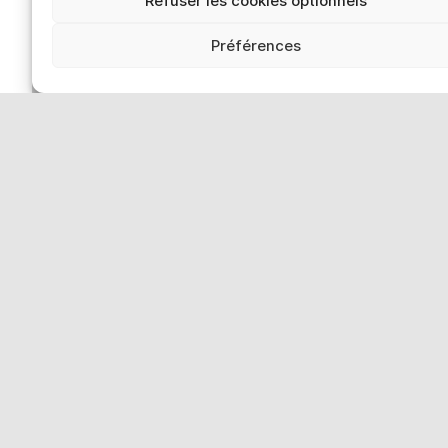
Refuser les cookies optionnels
Contact
Médiation-Réclamation
Préférences
Politique de protection des données
personnelles
Mentions légales
Loi “lanceurs d’alerte”: effectuez un signalement
Réseaux sociaux
Smart en Europe
Deutschland
Italia
Österreich
Sverige