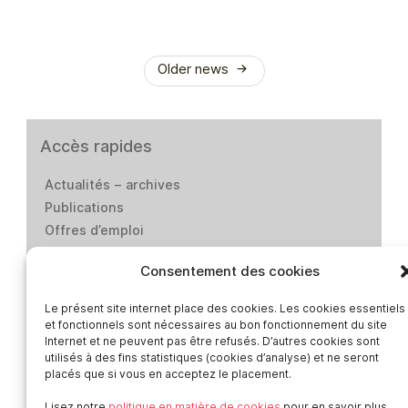
Older news
Accès rapides
Actualités – archives
Publications
Offres d’emploi
Catalogue des formateur·ices de Smart
Consentement des cookies
Presse
Contact
Le présent site internet place des cookies. Les cookies essentiels
Médiation-Réclamation
et fonctionnels sont nécessaires au bon fonctionnement du site
Internet et ne peuvent pas être refusés. D’autres cookies sont
Politique de protection des données
utilisés à des fins statistiques (cookies d’analyse) et ne seront
personnelles
placés que si vous en acceptez le placement.
Mentions légales
Lisez notre
politique en matière de cookies
pour en savoir plus.