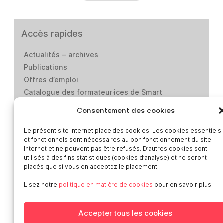
Accès rapides
Actualités – archives
Publications
Offres d’emploi
Catalogue des formateur·ices de Smart
Presse
Consentement des cookies
Contact
Médiation-Réclamation
Le présent site internet place des cookies. Les cookies essentiels
et fonctionnels sont nécessaires au bon fonctionnement du site
Politique de protection des données
Internet et ne peuvent pas être refusés. D’autres cookies sont
personnelles
utilisés à des fins statistiques (cookies d’analyse) et ne seront
placés que si vous en acceptez le placement.
Mentions légales
Loi “lanceurs d’alerte”: effectuez un signalement
Lisez notre
politique en matière de cookies
pour en savoir plus.
Réseaux sociaux
Accepter tous les cookies