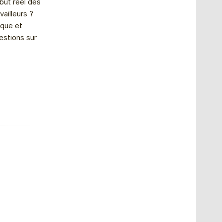
 but réel des
vailleurs ?
ique et
estions sur