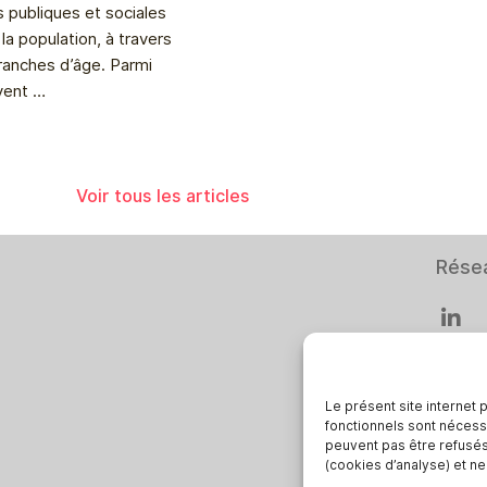
 publiques et sociales
la population, à travers
ranches d’âge. Parmi
uvent …
Voir tous les articles
Rése
Le présent site internet 
fonctionnels sont nécess
Smar
peuvent pas être refusés.
(cookies d’analyse) et n
Deuts