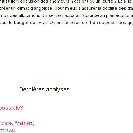
justifier l’exclusion des chômeurs n’étaient qu’un leurre ? Et si le
créer un climat d’angoisse, pour mieux s’assurer la docilité des tra
 temps des allocations d’insertion apparaît absurde au plan économ
pour le budget de l’Etat. On est donc en droit de se poser des qu
Dernières analyses
 possible?
icielle
, #
métiers
,
 #
travail