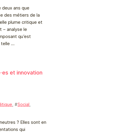
e deux ans que
le des métiers de la
elle plume critique et
t – analyse le
imposant qu’est
e telle …
é⸱es et innovation
à
litique
, #
Social
,
 neutres ? Elles sont en
entations qui