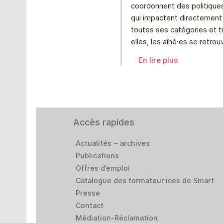
coordonnent des politiques
qui impactent directement 
toutes ses catégories et t
elles, les aîné⸱es se retro
En lire plus
Accès rapides
Actualités – archives
Publications
Offres d’emploi
Catalogue des formateur·ices de Smart
Presse
Contact
Médiation-Réclamation