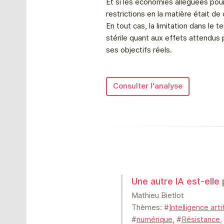
Et si les économies alléguées pour 
restrictions en la matière était de 
En tout cas, la limitation dans le
stérile quant aux effets attendus 
ses objectifs réels.
Consulter l'analyse
Une autre IA est-elle
Mathieu Bietlot
Thèmes: #
Intelligence artif
#
numérique
, #
Résistance
,