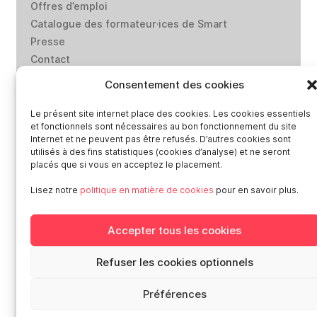
Offres d’emploi
Catalogue des formateur·ices de Smart
Presse
Contact
Médiation-Réclamation
Consentement des cookies
Politique de protection des données personnelles
Mentions légales
Le présent site internet place des cookies. Les cookies essentiels
et fonctionnels sont nécessaires au bon fonctionnement du site
Loi “lanceurs d’alerte”: effectuez un signalement
Internet et ne peuvent pas être refusés. D’autres cookies sont
utilisés à des fins statistiques (cookies d’analyse) et ne seront
placés que si vous en acceptez le placement.
Réseaux sociaux
Lisez notre
politique en matière de cookies
pour en savoir plus.
Accepter tous les cookies
Smart en Europe
Refuser les cookies optionnels
Deutschland
Préférences
Italia