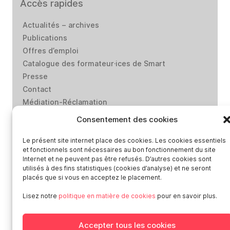
Accès rapides
Actualités – archives
Publications
Offres d’emploi
Catalogue des formateur·ices de Smart
Presse
Contact
Médiation-Réclamation
Politique de protection des données personnelles
Consentement des cookies
Mentions légales
Loi “lanceurs d’alerte”: effectuez un signalement
Le présent site internet place des cookies. Les cookies essentiels
et fonctionnels sont nécessaires au bon fonctionnement du site
Internet et ne peuvent pas être refusés. D’autres cookies sont
utilisés à des fins statistiques (cookies d’analyse) et ne seront
Réseaux sociaux
placés que si vous en acceptez le placement.
Lisez notre
politique en matière de cookies
pour en savoir plus.
Accepter tous les cookies