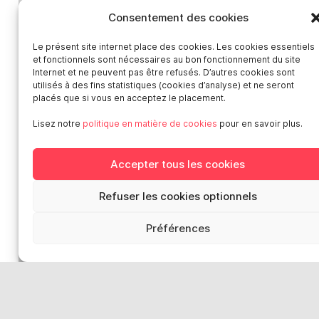
Catalogue des formateur·ices de Smart
Consentement des cookies
Presse
Contact
Le présent site internet place des cookies. Les cookies essentiels
Médiation-Réclamation
et fonctionnels sont nécessaires au bon fonctionnement du site
Internet et ne peuvent pas être refusés. D’autres cookies sont
Politique de protection des données personnelles
utilisés à des fins statistiques (cookies d’analyse) et ne seront
Mentions légales
placés que si vous en acceptez le placement.
Loi “lanceurs d’alerte”: effectuez un signalement
Lisez notre
politique en matière de cookies
pour en savoir plus.
Réseaux sociaux
Accepter tous les cookies
Refuser les cookies optionnels
Préférences
Smart en Europe
Deutschland
Italia
Österreich