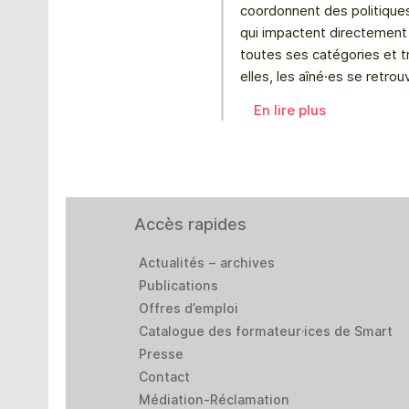
coordonnent des politiques
qui impactent directement 
toutes ses catégories et t
elles, les aîné⸱es se retro
En lire plus
Accès rapides
Actualités – archives
Publications
Offres d’emploi
Catalogue des formateur·ices de Smart
Presse
Contact
Médiation-Réclamation