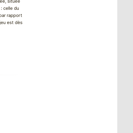
sée, située
 celle du
 par rapport
njeu est dès