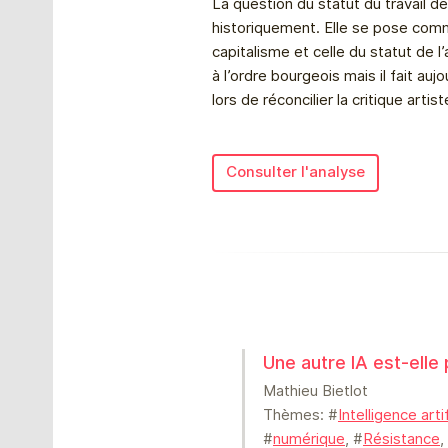
La question du statut du travail de
historiquement. Elle se pose comm
capitalisme et celle du statut de l
à l’ordre bourgeois mais il fait auj
lors de réconcilier la critique artist
Consulter l'analyse
Une autre IA est-elle
Mathieu Bietlot
Thèmes: #
Intelligence artif
#
numérique
, #
Résistance
,