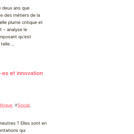
e deux ans que
le des métiers de la
elle plume critique et
t – analyse le
imposant qu’est
e telle …
é⸱es et innovation
à
litique
, #
Social
,
 neutres ? Elles sont en
entations qui