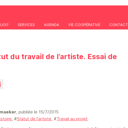
QUOI?
SERVICES
AGENDA
VIE COOPÉRATIVE
CONTACT
t du travail de l’artiste. Essai de
ymaeker
, publiée le 15/7/2015
istoire
, #
Statut de l'artiste
, #
Travail au projet