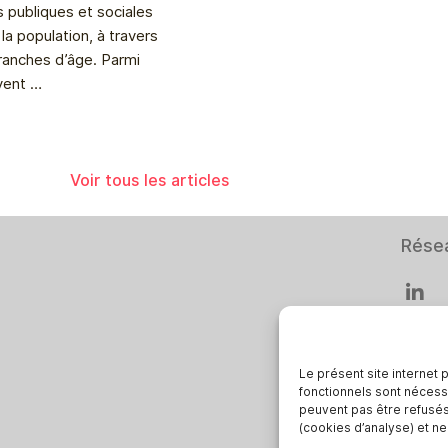
 publiques et sociales
la population, à travers
ranches d’âge. Parmi
uvent …
Voir tous les articles
Rése
Le présent site internet 
fonctionnels sont nécess
Smar
peuvent pas être refusés.
(cookies d’analyse) et n
Deuts