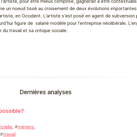
 l’artiste, pour être mieux comprise, gagnerait à être contextuali
e un noeud tissé au croisement de deux évolutions importantes :
’artiste, en Occident. L’artiste s’est posé en agent de subversion
ourd’hui figure de salarié modèle pour l’entreprise néolibérale. L’e
e du travail et sa critique sociale.
Dernières analyses
 possible?
icielle
, #
métiers
,
 #
travail