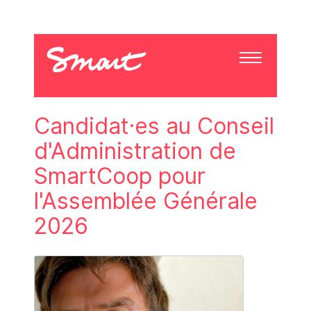
Candidat·es au Conseil
d'Administration de
SmartCoop pour
l'Assemblée Générale
2026