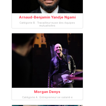
Arnaud-Benjamin Yandje Ngami
Catégorie B : Travailleur·euse des équipes
mutualisées
Morgan Denys
Catégorie A : Entrepreneur·se salarié·e