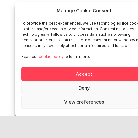
Manage Cookie Consent
Accès rapides
To provide the best experiences, we use technologies like coo
Home
to store and/or access device information. Consenting to these
technologies will allow us to process data such as browsing
behavior or unique IDs on this site. Not consenting or withdrawi
Social networks
consent, may adversely affect certain features and functions.
Read our
cookie policy
to learn more.
Accept
Smart in Europe
Deny
Deutschland
View preferences
Italia
Österreich
Sverige