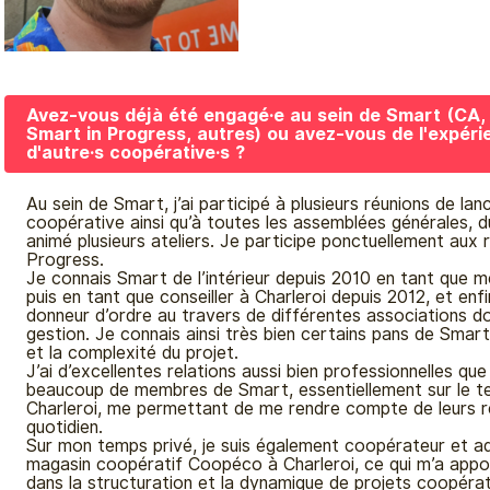
Avez-vous déjà été engagé·e au sein de Smart (CA, 
Smart in Progress, autres) ou avez-vous de l'expér
d'autre·s coopérative·s ?
Au sein de Smart, j’ai participé à plusieurs réunions de la
coopérative ainsi qu’à toutes les assemblées générales, dur
animé plusieurs ateliers. Je participe ponctuellement aux 
Progress.
Je connais Smart de l’intérieur depuis 2010 en tant que me
puis en tant que conseiller à Charleroi depuis 2012, et enf
donneur d’ordre au travers de différentes associations don
gestion. Je connais ainsi très bien certains pans de Smart
et la complexité du projet.
J’ai d’excellentes relations aussi bien professionnelles qu
beaucoup de membres de Smart, essentiellement sur le te
Charleroi, me permettant de me rendre compte de leurs ré
quotidien.
Sur mon temps privé, je suis également coopérateur et ad
magasin coopératif Coopéco à Charleroi, ce qui m’a appo
dans la structuration et la dynamique de projets coopérati