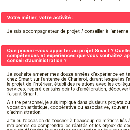
Votre métier, votre activité :
Je suis accompagnateur de projet / conseiller à l’antenne
Que pouvez-vous apporter au projet Smart ? Quelle
compétences et expériences que vous souhaitez ap
conseil d’administration ?
Je souhaite amener mes douze années d’expérience en tan
chez Smart sur l’antenne de Charleroi, durant lesquelles j’a
le projet de l’intérieur, établi des relations avec les collè
services, repéré certains points d’amélioration, découver
faisant Smart.
A titre personnel, je suis impliqué dans plusieurs projets o
vocation artistique, coopérative ou associative, souvent 
d’administration.
J’’ai eu l’occasion de toucher à beaucoup de métiers liés à
m’a permis de comprendre les réalités et les enjeux de ces