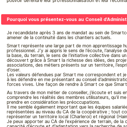
pouvoir défendre leur professionnalisation et leur reconna
Pourquoi vous présentez-vous au Conseil d’Administ
Je recandidate après 3 ans de mandat au sein de Smartc
amener de la continuité dans les chantiers actuels.
Smart représente une large part de mon apprentissage h
professionnel. J’y ai appris le sens de l’écoute, l’analyse 
la base, du terrain, le sens de l’initiative collective dans u
découvert grâce à Smart la richesse des idées, des proje
associations, des métiers présents sur un territoire, l’espr
d’oser.
Les valeurs défendues par Smart me correspondent et je 
à les défendre en me présentant au conseil d’administrati
forces vives. Une façon de rendre à Smart ce que Smart
Au travers de mon métier de conseiller, j’écoute et suis 
comprendre les réalités des membres utilisateurs, qu’il m
prendre en considération les préoccupations.
Il me semble également important que les équipes salarié
représentées au niveau du CA de la coopérative ; tout co
représenter un territoire local (Charleroi) et régional (Hain
Je peux apporter au CA de l’expérience de terrain, de la c
capacité d’écoute et d’adaptation vers la recherche de s