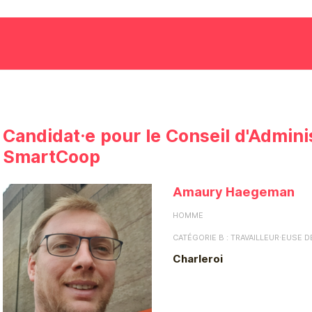
Candidat·e pour le Conseil d'Admini
SmartCoop
Amaury Haegeman
HOMME
CATÉGORIE B : TRAVAILLEUR·EUSE 
Charleroi