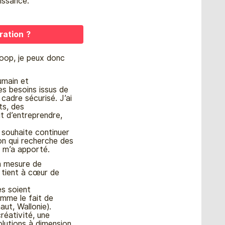
issance.
ration ?
oop, je peux donc
umain et
des besoins issus de
n cadre sécurisé. J’ai
ts, des
it d’entreprendre,
souhaite continuer
on qui recherche des
 m’a apporté.
en mesure de
e tient à cœur de
es soient
mme le fait de
aut, Wallonie).
réativité, une
olutions à dimension