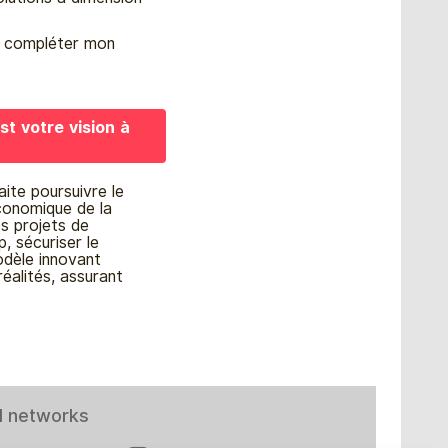
r compléter mon
t votre vision à
ite poursuivre le
conomique de la
es projets de
p, sécuriser le
odèle innovant
réalités, assurant
l networks