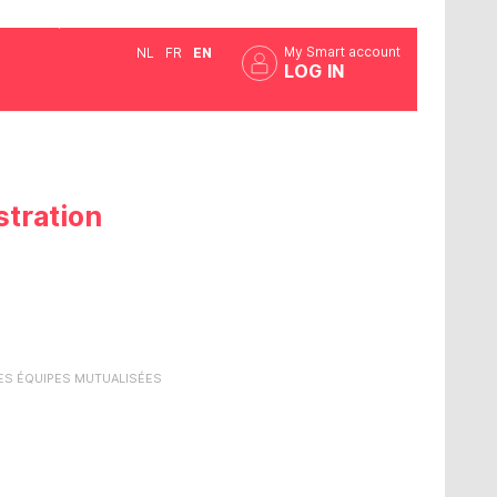
My Smart account
NL
FR
EN
LOG IN
stration
DES ÉQUIPES MUTUALISÉES