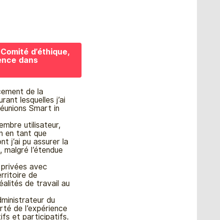
Comité d’éthique,
ience dans
ncement de la
ant lesquelles j’ai
réunions Smart in
mbre utilisateur,
in en tant que
t j’ai pu assurer la
, malgré l’étendue
e privées avec
rritoire de
alités de travail au
ministrateur du
rté de l’expérience
fs et participatifs.