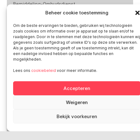
Bemiddeling-Ombudsdienst
Privacybeleid van Smart
Beheer cookie toestemming
Wettelijke bepalingen
Om de beste ervaringen te bieden, gebruiken wij technologieën
‘Klokkenluiderswet’: doe een melding
zoals cookies om informatie over je apparaat op te slaan en/of te
raadplegen. Door in te stemmen met deze technologieën kunnen wi
gegevens zoals surfgedrag of unieke ID's op deze site verwerken.
Sociale media
Als je geen toestemming geeft of uw toestemming intrekt, kan dit
een nadelige invloed hebben op bepaalde functies en
mogelijkheden.
Lees ons
cookiebeleid
voor meer informatie.
Smart in Europa
Accepteren
Deutschland
Weigeren
Italia
Österreich
Bekijk voorkeuren
Sverige