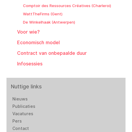
Comptoir des Ressources Créatives (Charleroi)
WattTheFirms (Gent)
De Winkelhaak (Antwerpen)
Voor wie?
Economisch model
Contract van onbepaalde duur
Infosessies
Nuttige links
Nieuws
Publicaties
Vacatures
Pers
Contact