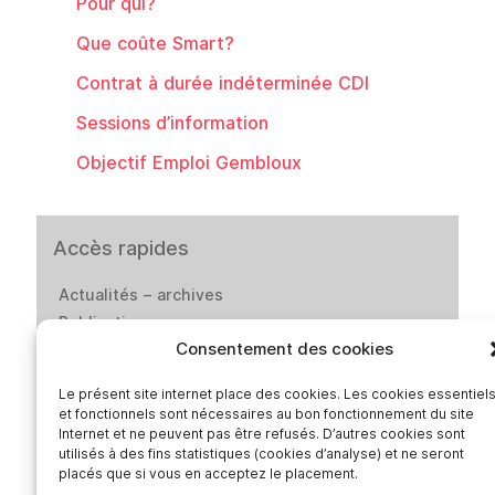
Pour qui?
Que coûte Smart?
Contrat à durée indéterminée CDI
Sessions d’information
Objectif Emploi Gembloux
Accès rapides
Actualités – archives
Publications
Consentement des cookies
Offres d’emploi
Catalogue des formateur·ices de Smart
Le présent site internet place des cookies. Les cookies essentiel
Presse
et fonctionnels sont nécessaires au bon fonctionnement du site
Contact
Internet et ne peuvent pas être refusés. D’autres cookies sont
utilisés à des fins statistiques (cookies d’analyse) et ne seront
Médiation-Réclamation
placés que si vous en acceptez le placement.
Politique de protection des données