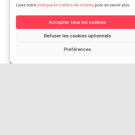
Lisez notre
politique en matière de cookies
pour en savoir plus.
personnelles
Mentions légales
Loi “lanceurs d’alerte”: effectuez un signalement
Accepter tous les cookies
Refuser les cookies optionnels
Réseaux sociaux
Préférences
Smart en Europe
Deutschland
Italia
Österreich
Sverige