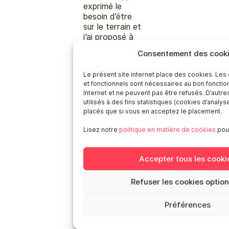
exprimé le
besoin d’être
sur le terrain et
j’ai proposé à
Julek et à Pierre
Consentement des cook
de faire de l’aide
à
Le présent site internet place des cookies. Les
l’accompagnement
et fonctionnels sont nécessaires au bon foncti
de groupes de
Internet et ne peuvent pas être refusés. D’autr
musique car je
utilisés à des fins statistiques (cookies d’analys
sentais que
placés que si vous en acceptez le placement.
j’avais une
bonne
Lisez notre
politique en matière de cookies
pour
connaissance
des aspects
Accepter tous les cooki
administratifs et
j’avais tous les
relais vers les
Refuser les cookies optio
bonnes
personnes avec
Préférences
qui collaborer.
Ils m’ont