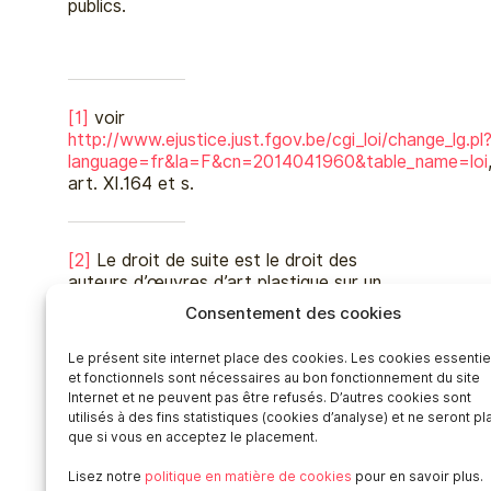
publics.
[1]
voir
http://www.ejustice.just.fgov.be/cgi_loi/change_lg.pl
language=fr&la=F&cn=2014041960&table_name=loi
art. XI.164 et s.
[2]
Le droit de suite est le droit des
auteurs d’œuvres d’art plastique sur un
pourcentage du prix de vente de leur travail
Consentement des cookies
en cas de revente par un professionnel du
commerce d’art pour minimum 2000€.
Le présent site internet place des cookies. Les cookies essentie
et fonctionnels sont nécessaires au bon fonctionnement du site
Internet et ne peuvent pas être refusés. D’autres cookies sont
utilisés à des fins statistiques (cookies d’analyse) et ne seront p
que si vous en acceptez le placement.
Lisez notre
politique en matière de cookies
pour en savoir plus.