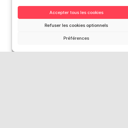
Accès rapides
Accepter tous les cookies
Actualités – archives
Refuser les cookies optionnels
Publications
Offres d’emploi
Préférences
Catalogue des formateur·ices de Smart
Presse
Contact
Médiation-Réclamation
Politique de protection des données
personnelles
Mentions légales
Loi “lanceurs d’alerte”: effectuez un
signalement
Réseaux sociaux