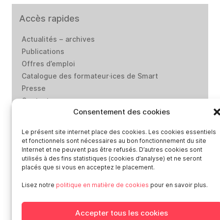
Accès rapides
Actualités – archives
Publications
Offres d’emploi
Catalogue des formateur·ices de Smart
Presse
Contact
Consentement des cookies
Médiation-Réclamation
Politique de protection des données personnelles
Le présent site internet place des cookies. Les cookies essentiels
Mentions légales
et fonctionnels sont nécessaires au bon fonctionnement du site
Loi “lanceurs d’alerte”: effectuez un signalement
Internet et ne peuvent pas être refusés. D’autres cookies sont
utilisés à des fins statistiques (cookies d’analyse) et ne seront
placés que si vous en acceptez le placement.
Réseaux sociaux
Lisez notre
politique en matière de cookies
pour en savoir plus.
Accepter tous les cookies