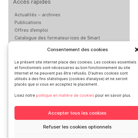
Accès rapides
Actualités – archives
Publications
Offres d’emploi
Catalogue des formateur·ices de Smart
Presse
Consentement des cookies
Contact
Médiation-Réclamation
Le présent site internet place des cookies. Les cookies essentiels
et fonctionnels sont nécessaires au bon fonctionnement du site
Politique de protection des données personnelles
Internet et ne peuvent pas être refusés. D’autres cookies sont
Mentions légales
utilisés à des fins statistiques (cookies d’analyse) et ne seront
Loi “lanceurs d’alerte”: effectuez un signalement
placés que si vous en acceptez le placement.
Lisez notre
politique en matière de cookies
pour en savoir plus.
Réseaux sociaux
Accepter tous les cookies
Refuser les cookies optionnels