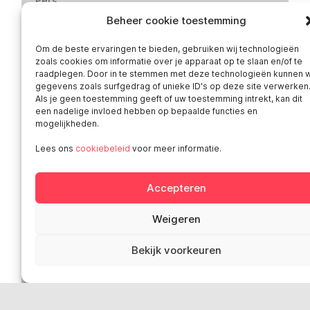
Pers
Contact
Beheer cookie toestemming
Bemiddeling-Ombudsdienst
Om de beste ervaringen te bieden, gebruiken wij technologieën
Privacybeleid van Smart
zoals cookies om informatie over je apparaat op te slaan en/of te
Wettelijke bepalingen
raadplegen. Door in te stemmen met deze technologieën kunnen w
gegevens zoals surfgedrag of unieke ID's op deze site verwerken
‘Klokkenluiderswet’: doe een melding
Als je geen toestemming geeft of uw toestemming intrekt, kan dit
een nadelige invloed hebben op bepaalde functies en
mogelijkheden.
Sociale media
Lees ons
cookiebeleid
voor meer informatie.
Accepteren
Smart in Europa
Weigeren
Deutschland
Bekijk voorkeuren
Italia
Österreich
Sverige