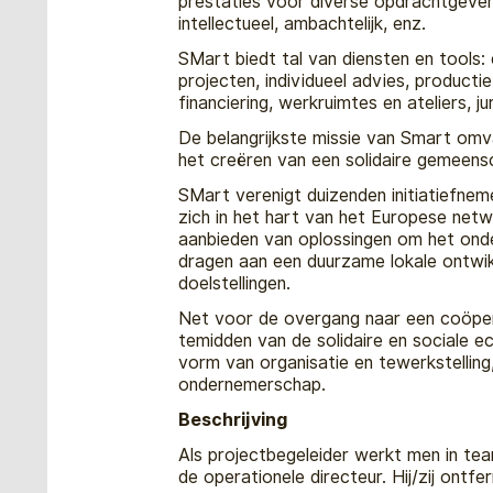
prestaties voor diverse opdrachtgevers 
intellectueel, ambachtelijk, enz.
SMart biedt tal van diensten en tools: 
projecten, individueel advies, producti
financiering, werkruimtes en ateliers, ju
De belangrijkste missie van Smart omv
het creëren van een solidaire gemeens
SMart verenigt duizenden initiatiefn
zich in het hart van het Europese net
aanbieden van oplossingen om het ond
dragen aan een duurzame lokale ontwi
doelstellingen.
Net voor de overgang naar een coöper
temidden van de solidaire en sociale 
vorm van organisatie en tewerkstelling, 
ondernemerschap.
Beschrijving
Als projectbegeleider werkt men in te
de operationele directeur. Hij/zij ontf