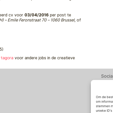
leerd cv voor
03/04/2016
per post te
H) – Emile Feronstraat 70 – 1060 Brussel
, of
5)
rtagora
voor andere jobs in de creatieve
Socia
Om de best
om informat
stemmen me
unieke ID's