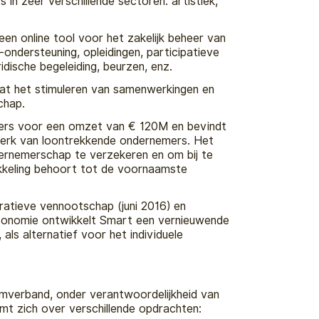
in zeer verschillende sectoren: artistiek,
een online tool voor het zakelijk beheer van
e-ondersteuning, opleidingen, participatieve
ridische begeleiding, beurzen, enz.
at het stimuleren van samenwerkingen en
chap.
emers voor een omzet van € 120M en bevindt
werk van loontrekkende ondernemers. Het
ernemerschap te verzekeren en om bij te
kkeling behoort tot de voornaamste
atieve vennootschap (juni 2016) en
economie ontwikkelt Smart een vernieuwende
als alternatief voor het individuele
amverband, onder verantwoordelijkheid van
ermt zich over verschillende opdrachten: