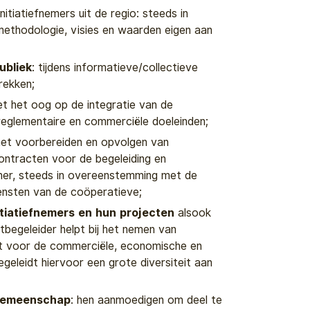
initiatiefnemers uit de regio: steeds in
ethodologie, visies en waarden eigen aan
ubliek
: tijdens informatieve/collectieve
rekken;
t het oog op de integratie van de
 reglementaire en commerciële doeleinden;
het voorbereiden en opvolgen van
ontracten voor de begeleiding en
nemer, steeds in overeenstemming met de
iensten van de coöperatieve;
nitiatiefnemers en hun projecten
alsook
ctbegeleider helpt bij het nemen van
gt voor de commerciële, economische en
egeleidt hiervoor een grote diversiteit aan
ngemeenschap
: hen aanmoedigen om deel te