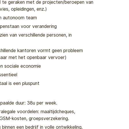
 te geraken met de projecten/beroepen van
ies, opleidingen, enz.)
en autonoom team
openstaan voor verandering
zien van verschillende personen, in
chillende kantoren vormt geen probleem
kbaar met het openbaar vervoer)
 en sociale economie
ssentieel
aal is een pluspunt
epaalde duur: 38u per week.
ralegale voordelen: maaltijdcheques,
 GSM-kosten, groepsverzekering.
nnen een bedrijf in volle ontwikkeling.