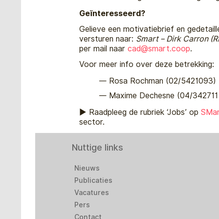
Geïnteresseerd?
Gelieve een motivatiebrief en gedetail
versturen naar:
Smart – Dirk Carron (R
per mail naar
cad@
smart.coop
.
Voor meer info over deze betrekking:
Rosa Rochman (02/5421093)
Maxime Dechesne (04/342711
► Raadpleeg de rubriek ‘Jobs’ op
SMa
sector.
Nuttige links
Nieuws
Publicaties
Vacatures
Pers
Contact