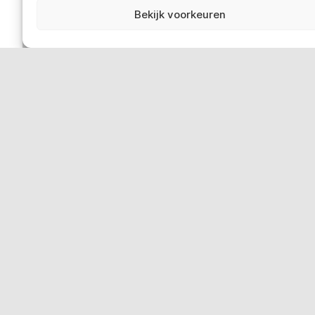
Contact
Bekijk voorkeuren
Bemiddeling-Ombudsdienst
Privacybeleid van Smart
Wettelijke bepalingen
‘Klokkenluiderswet’: doe een melding
Sociale media
Smart in Europa
Deutschland
Italia
Österreich
Sverige