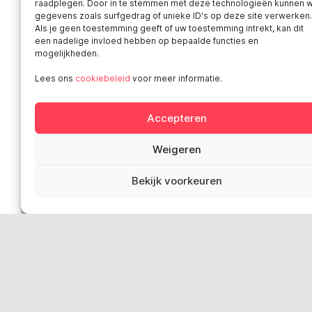
raadplegen. Door in te stemmen met deze technologieën kunnen w
Pers
gegevens zoals surfgedrag of unieke ID's op deze site verwerken.
Als je geen toestemming geeft of uw toestemming intrekt, kan dit
Contact
een nadelige invloed hebben op bepaalde functies en
Bemiddeling-Ombudsdienst
mogelijkheden.
Privacybeleid van Smart
Lees ons
cookiebeleid
voor meer informatie.
Wettelijke bepalingen
‘Klokkenluiderswet’: doe een melding
Accepteren
Sociale media
Weigeren
Bekijk voorkeuren
Smart in Europa
Deutschland
Italia
Österreich
Sverige