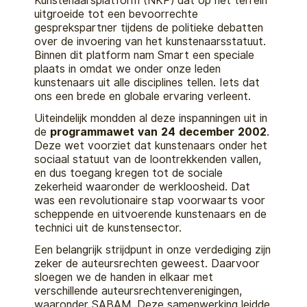
Kunstenaarsplatform (NKP) dat op het terrein
uitgroeide tot een bevoorrechte
gesprekspartner tijdens de politieke debatten
over de invoering van het kunstenaarsstatuut.
Binnen dit platform nam Smart een speciale
plaats in omdat we onder onze leden
kunstenaars uit alle disciplines tellen. Iets dat
ons een brede en globale ervaring verleent.
Uiteindelijk mondden al deze inspanningen uit in
de
programmawet van 24 december 2002
.
Deze wet voorziet dat kunstenaars onder het
sociaal statuut van de loontrekkenden vallen,
en dus toegang kregen tot de sociale
zekerheid waaronder de werkloosheid. Dat
was een revolutionaire stap voorwaarts voor
scheppende en uitvoerende kunstenaars en de
technici uit de kunstensector.
Een belangrijk strijdpunt in onze verdediging zijn
zeker de auteursrechten geweest. Daarvoor
sloegen we de handen in elkaar met
verschillende auteursrechtenverenigingen,
waaronder SABAM. Deze samenwerking leidde