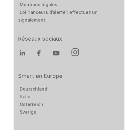
Mentions légales
Loi “lanceurs d’alerte”: effectuez un
signalement
Réseaux sociaux
Smart en Europe
Deutschland
Italia
Österreich
Sverige