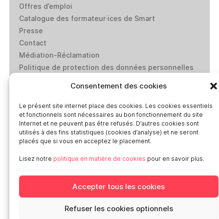
Offres d’emploi
Catalogue des formateur·ices de Smart
Presse
Contact
Médiation-Réclamation
Politique de protection des données personnelles
Mentions légales
Consentement des cookies
Loi “lanceurs d’alerte”: effectuez un signalement
Le présent site internet place des cookies. Les cookies essentiels
et fonctionnels sont nécessaires au bon fonctionnement du site
Réseaux sociaux
Internet et ne peuvent pas être refusés. D’autres cookies sont
utilisés à des fins statistiques (cookies d’analyse) et ne seront
placés que si vous en acceptez le placement.
Lisez notre
politique en matière de cookies
pour en savoir plus.
Smart en Europe
Accepter tous les cookies
Deutschland
Refuser les cookies optionnels
Italia