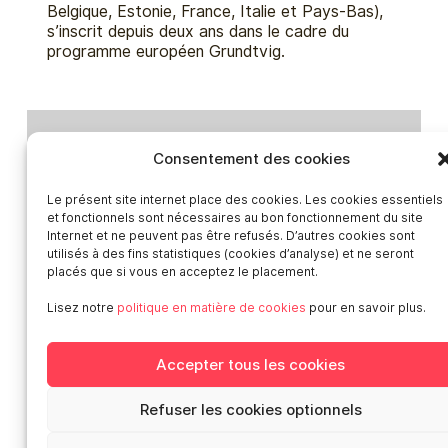
Belgique, Estonie, France, Italie et Pays-Bas),
s’inscrit depuis deux ans dans le cadre du
programme européen Grundtvig.
Accès rapides
Consentement des cookies
Actualités – archives
Le présent site internet place des cookies. Les cookies essentiels
Publications
et fonctionnels sont nécessaires au bon fonctionnement du site
Offres d’emploi
Internet et ne peuvent pas être refusés. D’autres cookies sont
utilisés à des fins statistiques (cookies d’analyse) et ne seront
Catalogue des formateur·ices de Smart
placés que si vous en acceptez le placement.
Presse
Contact
Lisez notre
politique en matière de cookies
pour en savoir plus.
Médiation-Réclamation
Politique de protection des données personnelles
Accepter tous les cookies
Mentions légales
Loi “lanceurs d’alerte”: effectuez un signalement
Refuser les cookies optionnels