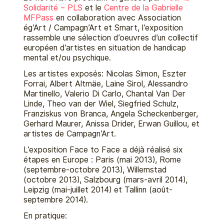
Solidarité – PLS
et le
Centre de la Gabrielle
MFPass
en collaboration avec Association
ég’Art / Campagn’Ar
t et Smart, l’
exposition
rassemble une sélection d’oeuvres d’un collectif
européen d’artistes en situation de handicap
mental et/ou psychique.
Les artistes exposés: Nicolas Simon, Eszter
Forrai, Albert Altmäe, Laine Sirol, Alessandro
Martinello, Valerio Di Carlo, Chantal Van Der
Linde, Theo van der Wiel, Siegfried Schulz,
Franziskus von Branca, Angela Scheckenberger,
Gerhard Maurer, Anissa Drider, Erwan Guillou, et
artistes de Campagn’Art.
L’exposition Face to Face a déjà réalisé six
étapes en Europe : Paris (mai 2013), Rome
(septembre-octobre 2013), Willemstad
(octobre 2013), Salzbourg (mars-avril 2014),
Leipzig (mai-juillet 2014) et Tallinn (août-
septembre 2014).
En pratique: