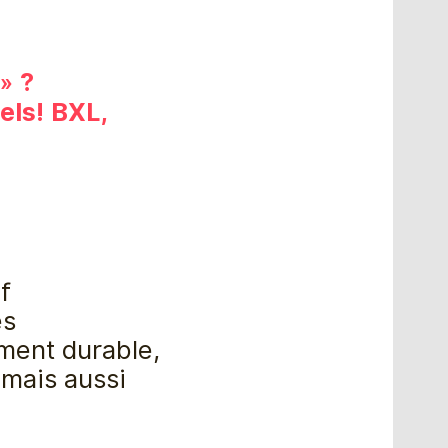
» ?
els! BXL,
f
es
ement durable,
mais aussi