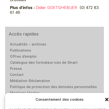
Plus d’infos :
Didier GOETGHEBUER
(0) 472 83
61 46
Accès rapides
Actualités – archives
Publications
Offres d’emploi
Catalogue des formateur·ices de Smart
Presse
Contact
Médiation-Réclamation
Politique de protection des données personnelles
Mentions légales
Loi “lanceurs d’alerte”: effectuez un signalement
Consentement des cookies