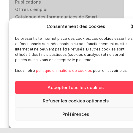
Publications
Offres d’emploi
Catalogue des formateur·ices de Smart
Presse
Consentement des cookies
Contact
Le présent site internet place des cookies. Les cookies essentiels
Médiation-Réclamation
et fonctionnels sont nécessaires au bon fonctionnement du site
Politique de protection des données
Internet et ne peuvent pas être refusés. D’autres cookies sont
personnelles
utilisés à des fins statistiques (cookies d’analyse) et ne seront
placés que si vous en acceptez le placement.
Mentions légales
Loi “lanceurs d’alerte”: effectuez un signalement
Lisez notre
politique en matière de cookies
pour en savoir plus.
Réseaux sociaux
Accepter tous les cookies
Refuser les cookies optionnels
Préférences
Smart en Europe