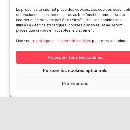
Le présent site internet place des cookies. Les cookies essentiel
Actualités – archives
et fonctionnels sont nécessaires au bon fonctionnement du site
Publications
Internet et ne peuvent pas être refusés. D’autres cookies sont
utilisés à des fins statistiques (cookies d’analyse) et ne seront
Offres d’emploi
placés que si vous en acceptez le placement.
Catalogue des formateur·ices de Smart
Presse
Lisez notre
politique en matière de cookies
pour en savoir plus.
Contact
Médiation-Réclamation
Accepter tous les cookies
Politique de protection des données
personnelles
Refuser les cookies optionnels
Mentions légales
Préférences
Loi “lanceurs d’alerte”: effectuez un
signalement
Réseaux sociaux