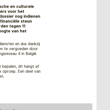
sche en culturele
iers voor het
dossier nog indienen
inanciële steun
rden tegen 11
oogte van het
diensten en dus dankzij
ten te vergoeden door
gsniveau 4 in België
bepalen, dit hangt af
e oproep. Een deel van
en.