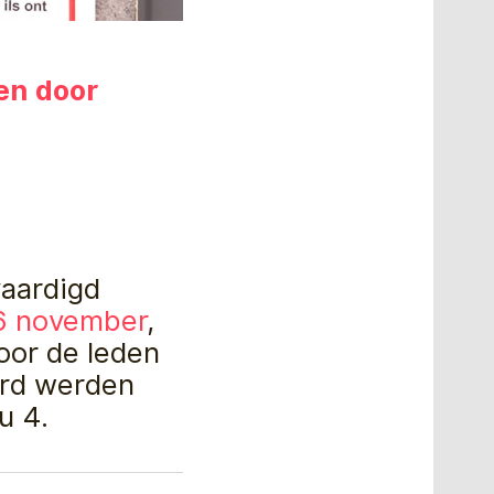
en door
aardigd
26 november
,
oor de leden
erd werden
u 4.