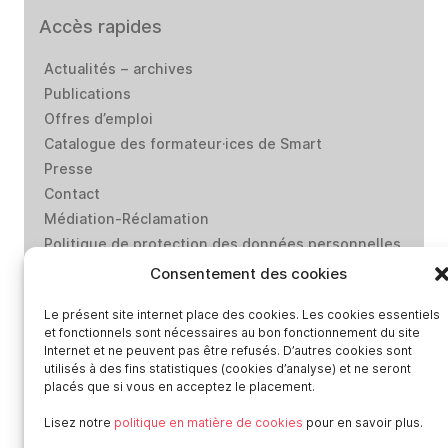
Accès rapides
Actualités – archives
Publications
Offres d’emploi
Catalogue des formateur·ices de Smart
Presse
Contact
Médiation-Réclamation
Politique de protection des données personnelles
Mentions légales
Consentement des cookies
Loi “lanceurs d’alerte”: effectuez un signalement
Le présent site internet place des cookies. Les cookies essentiels
et fonctionnels sont nécessaires au bon fonctionnement du site
Internet et ne peuvent pas être refusés. D’autres cookies sont
Réseaux sociaux
utilisés à des fins statistiques (cookies d’analyse) et ne seront
placés que si vous en acceptez le placement.
Lisez notre
politique en matière de cookies
pour en savoir plus.