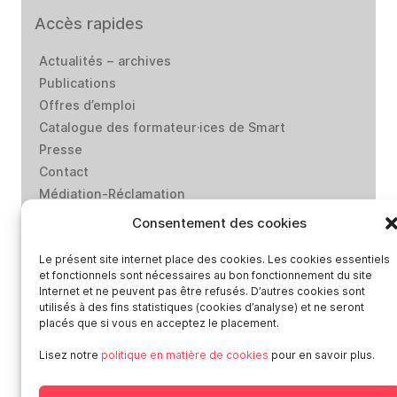
Accès rapides
Actualités – archives
Publications
Offres d’emploi
Catalogue des formateur·ices de Smart
Presse
Contact
Médiation-Réclamation
Politique de protection des données personnelles
Consentement des cookies
Mentions légales
Le présent site internet place des cookies. Les cookies essentiels
Loi “lanceurs d’alerte”: effectuez un signalement
et fonctionnels sont nécessaires au bon fonctionnement du site
Internet et ne peuvent pas être refusés. D’autres cookies sont
utilisés à des fins statistiques (cookies d’analyse) et ne seront
Réseaux sociaux
placés que si vous en acceptez le placement.
Lisez notre
politique en matière de cookies
pour en savoir plus.