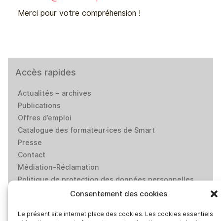
Merci pour votre compréhension !
Accès rapides
Actualités – archives
Publications
Offres d’emploi
Catalogue des formateur·ices de Smart
Presse
Contact
Médiation-Réclamation
Politique de protection des données personnelles
Mentions légales
Consentement des cookies
Loi “lanceurs d’alerte”: effectuez un signalement
Le présent site internet place des cookies. Les cookies essentiels