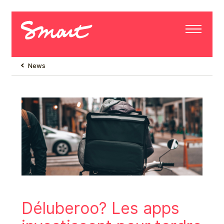
News
Déluberoo? Les apps