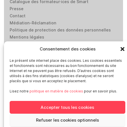
Catalogue des formateur·ices de Smart
Presse
Contact
Médiation-Réclamation
Politique de protection des données personnelles
Mentions légales
Loi “lanceurs d’alerte”: effectuez un signalement
Consentement des cookies
Le présent site internet place des cookies. Les cookies essentiels
Réseaux sociaux
et fonctionnels sont nécessaires au bon fonctionnement du site
Internet et ne peuvent pas être refusés. D’autres cookies sont
utilisés à des fins statistiques (cookies d’analyse) et ne seront
placés que si vous en acceptez le placement.
Lisez notre
politique en matière de cookies
pour en savoir plus.
Smart en Europe
Accepter tous les cookies
Deutschland
Italia
Refuser les cookies optionnels
Österreich