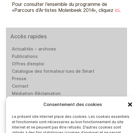
Pour consulter l’ensemble du programme de
«Parcours d’Artistes Molenbeek 2014», cliquez
ici
.
Accès rapides
Actualités – archives
Publications
Offres d’emploi
Catalogue des formateur·ices de Smart
Presse
Contact
Médiation-Réclamation
Politique de protection des données personnelles
Consentement des cookies
Mentions légales
Loi “lanceurs d’alerte”: effectuez un signalement
Le présent site internet place des cookies. Les cookies essentiels
et fonctionnels sont nécessaires au bon fonctionnement du site
Internet et ne peuvent pas être refusés. D’autres cookies sont
utilisés à des fins statistiques (cookies d’analyse) et ne seront