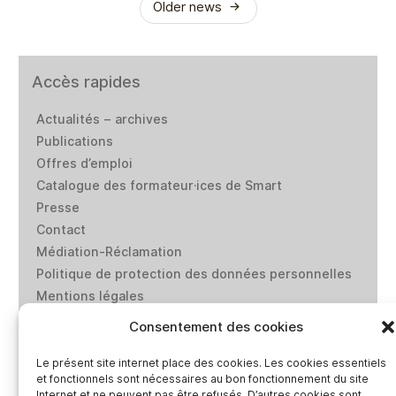
Older news
Accès rapides
Actualités – archives
Publications
Offres d’emploi
Catalogue des formateur·ices de Smart
Presse
Contact
Médiation-Réclamation
Politique de protection des données personnelles
Mentions légales
Loi “lanceurs d’alerte”: effectuez un signalement
Consentement des cookies
Le présent site internet place des cookies. Les cookies essentiels
Réseaux sociaux
et fonctionnels sont nécessaires au bon fonctionnement du site
Internet et ne peuvent pas être refusés. D’autres cookies sont