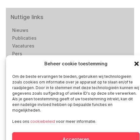
Nuttige links
Nieuws
Publicaties
Vacatures
Pers
Contact
Beheer cookie toestemming
Bemiddeling-Ombudsdienst
Om de beste ervaringen te bieden, gebruiken wij technologieën
Privacybeleid van Smart
zoals cookies om informatie over je apparaat op te slaan en/of te
Wettelijke bepalingen
raadplegen. Door in te stemmen met deze technologieën kunnen wij
‘Klokkenluiderswet’: doe een melding
gegevens zoals surfgedrag of unieke ID's op deze site verwerken.
Als je geen toestemming geeft of uw toestemming intrekt, kan dit
een nadelige invloed hebben op bepaalde functies en
mogelijkheden.
Sociale media
Lees ons
cookiebeleid
voor meer informatie.
Accepteren