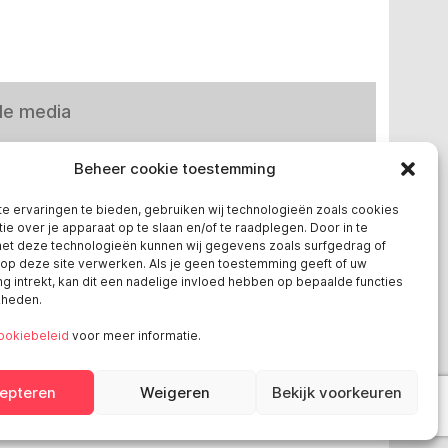
le media
Beheer cookie toestemming
e ervaringen te bieden, gebruiken wij technologieën zoals cookies
ie over je apparaat op te slaan en/of te raadplegen. Door in te
t deze technologieën kunnen wij gegevens zoals surfgedrag of
 in Europa
 op deze site verwerken. Als je geen toestemming geeft of uw
 intrekt, kan dit een nadelige invloed hebben op bepaalde functies
kheden.
chland
ookiebeleid
voor meer informatie.
reich
ge
epteren
Weigeren
Bekijk voorkeuren