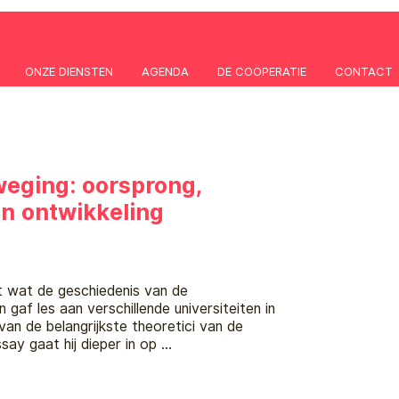
ONZE DIENSTEN
AGENDA
DE COÖPERATIE
CONTACT
weging: oorsprong,
n ontwikkeling
t wat de geschiedenis van de
gaf les aan verschillende universiteiten in
n van de belangrijkste theoretici van de
say gaat hij dieper in op …