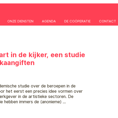
ONZE DIENSTEN
AGENDA
DE COÖPERATIE
CONTACT
rt in de kijker, een studie
kaangiften
demische studie over de beroepen in de
or het eerst een precies idee vormen over
erkgever in de artistieke sectoren. De
ie hebben immers de (anonieme) …