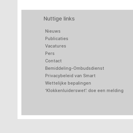
Nuttige links
Nieuws
Publicaties
Vacatures
Pers
Contact
Bemiddeling-Ombudsdienst
Privacybeleid van Smart
Wettelijke bepalingen
‘Klokkenluiderswet’: doe een melding