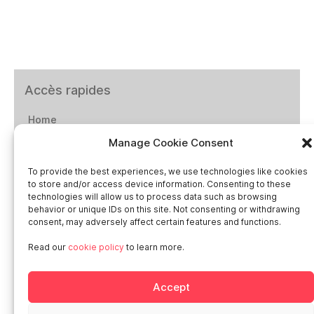
Accès rapides
Home
Manage Cookie Consent
Social networks
To provide the best experiences, we use technologies like cookies
to store and/or access device information. Consenting to these
technologies will allow us to process data such as browsing
behavior or unique IDs on this site. Not consenting or withdrawing
consent, may adversely affect certain features and functions.
Smart in Europe
Read our
cookie policy
to learn more.
Deutschland
Accept
Italia
Österreich