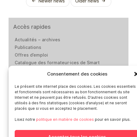
Newer news
Older news
Accès rapides
Actualités – archives
Publications
Offres d’emploi
Catalogue des formateur·ices de Smart
Presse
Consentement des cookies
Contact
Médiation-Réclamation
Le présent site internet place des cookies. Les cookies essentiels
et fonctionnels sont nécessaires au bon fonctionnement du site
Politique de protection des données
Internet et ne peuvent pas être refusés. D’autres cookies sont
personnelles
utilisés à des fins statistiques (cookies d’analyse) et ne seront
placés que si vous en acceptez le placement.
Mentions légales
Loi “lanceurs d’alerte”: effectuez un signalement
Lisez notre
politique en matière de cookies
pour en savoir plus.
Réseaux sociaux
Accepter tous les cookies