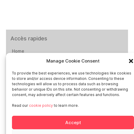
Accès rapides
Home
Manage Cookie Consent
Social networks
To provide the best experiences, we use technologies like cookies
to store and/or access device information. Consenting to these
technologies will allow us to process data such as browsing
behavior or unique IDs on this site. Not consenting or withdrawing
consent, may adversely affect certain features and functions.
Smart in Europe
Read our
cookie policy
to learn more.
Deutschland
Accept
Italia
Österreich